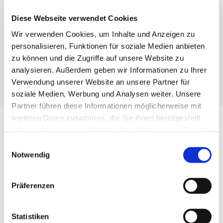
Diese Webseite verwendet Cookies
Wir verwenden Cookies, um Inhalte und Anzeigen zu
personalisieren, Funktionen für soziale Medien anbieten
AUTOR:
ADMIN
zu können und die Zugriffe auf unsere Website zu
analysieren. Außerdem geben wir Informationen zu Ihrer
Verwendung unserer Website an unsere Partner für
soziale Medien, Werbung und Analysen weiter. Unsere
Partner führen diese Informationen möglicherweise mit
weiteren Daten zusammen, die Sie ihnen bereitgestellt
haben oder die sie im Rahmen Ihrer Nutzung der Dienste
gesammelt haben.
E
Uncategorized
Notwendig
i
HELLO WORLD!
n
w
Präferenzen
27. März 2020
i
l
l
Statistiken